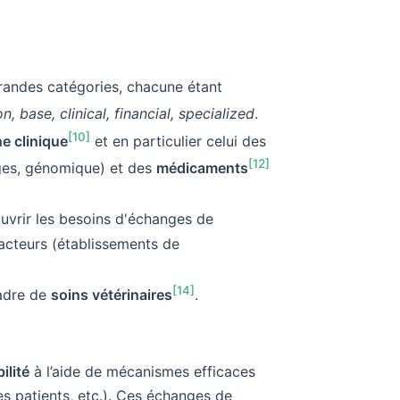
randes catégories, chacune étant
n, base, clinical, financial, specialized
.
[10]
e clinique
et en particulier celui des
[12]
ages, génomique) et des
médicaments
uvrir les besoins d'échanges de
 acteurs (établissements de
[14]
cadre de
soins vétérinaires
.
ilité
à l’aide de mécanismes efficaces
s patients, etc.). Ces échanges de