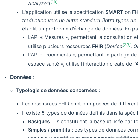
[19]
Analyzer
)
.
L'application utilise la spécification
SMART
on
FH
traduction vers un autre standard (intra types de
établit un protocole d’échange de données. En part
L’API « Mesures », permettant la consultation e
[20]
utilise plusieurs ressources
FHIR
(
Device
, O
L’API « Documents », permettant le partage de
espace santé », utilise l’interaction create de l’
Données
:
Typologie de données concernées
:
Les ressources FHIR sont composées de différen
Il existe 5 types de données définis dans la spéci
Basiques
: ils constituent la base utilisée par 
Simples / primitifs
: ces types de données corr
une valeur primitive et sans éléments additionn