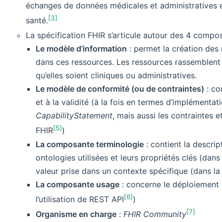
échanges de données médicales et administratives e
[3]
santé.
La spécification FHIR s’articule autour des 4 compo
Le modèle d’information
: permet la création des
dans ces ressources. Les ressources rassemblent 
qu’elles soient cliniques ou administratives.
Le modèle de conformité (ou de contraintes)
: co
et à la validité (à la fois en termes d’implémenta
CapabilityStatement
, mais aussi les contraintes 
[5]
FHIR
)
La composante terminologie
: contient la descrip
ontologies utilisées et leurs propriétés clés (dan
valeur prise dans un contexte spécifique (dans l
La composante usage
: concerne le déploiement 
[6]
l’utilisation de REST API
)
[7]
Organisme en charge
:
FHIR Community