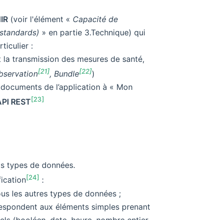
IR
(voir l'élément «
Capacité de
 standards)
» en partie 3.Technique) qui
iculier :
t la transmission des mesures de santé,
[21]
[22]
bservation
, Bundle
)
 documents de l’application à « Mon
[23]
API REST
ts types de données.
[24]
fication
:
tous les autres types de données ;
espondent aux éléments simples prenant
els (booléen, date, heure, nombre entier,