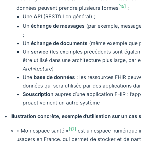
[15]
données peuvent prendre plusieurs formes
:
Une
API
(RESTful en général) ;
Un
échange de messages
(par exemple, messager
;
Un
échange de documents
(même exemple que p
Un
service
(les exemples précédents sont égaleme
être utilisé dans une architecture plus large, pa
Architecture
)
Une
base de données
: les ressources FHIR peuv
données qui sera utilisée par des applications da
Souscription
auprès d’une application FHIR : l’app
proactivement un autre système
Illustration concrète, exemple d’utilisation sur un cas 
[17]
« Mon espace santé »
est un espace numérique in
usagers en France, qui permet de stocker et de pa