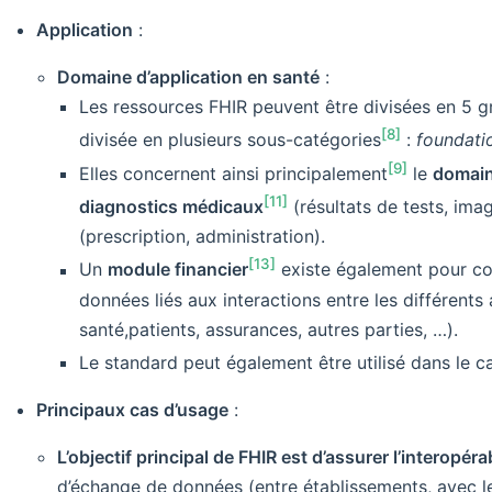
Application
:
Domaine d’application en santé
:
Les ressources FHIR peuvent être divisées en 5 g
[8]
divisée en plusieurs sous-catégories
:
foundatio
[9]
Elles concernent ainsi principalement
le
domain
[11]
diagnostics médicaux
(résultats de tests, im
(prescription, administration).
[13]
Un
module financier
existe également pour co
données liés aux interactions entre les différents
santé,patients, assurances, autres parties, …).
Le standard peut également être utilisé dans le 
Principaux cas d’usage
:
L’objectif principal de FHIR est d’assurer l’interopérab
d’échange de données (entre établissements, avec le